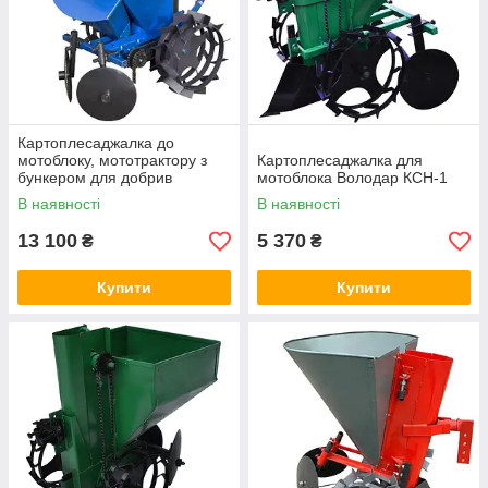
Картоплесаджалка до
мотоблоку, мототрактору з
Картоплесаджалка для
бункером для добрив
мотоблока Володар КСН-1
Полтава КС 13
В наявності
В наявності
13 100
5 370
₴
₴
Купити
Купити