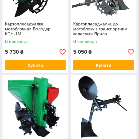
Картоплесаджалка
Картоплесаджалка до
мотоблочная Володар
мотоблоку з транспортним
КСН-1М
колесами Ярило
В наявності
В наявності
5 730
5 050
₴
₴
Купити
Купити