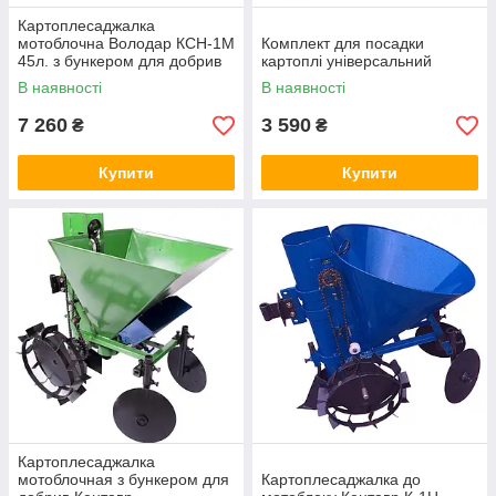
Картоплесаджалка
мотоблочна Володар КСН-1М
Комплект для посадки
45л. з бункером для добрив
картоплі універсальний
В наявності
В наявності
7 260
3 590
₴
₴
Купити
Купити
Картоплесаджалка
мотоблочная з бункером для
Картоплесаджалка до