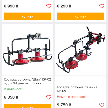
6 990
6 290
₴
₴
Купити
Купити
Косарка роторна "Шип" КР-02
під ВОМ для мотоблока
Косарка роторна ремінна
В наявності
КР-09
6 350
Немає в наявності
₴
9 750
₴
Купити