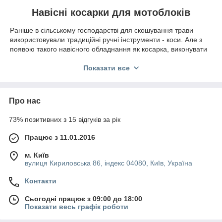
Навісні косарки для мотоблоків
Раніше в сільському господарстві для скошування трави
використовували традиційні ручні інструменти - коси. Але з
появою такого навісного обладнання як косарка, виконувати
таку роботу стало набагато простіше і швидше. Для нерівних
ділянок створили роторні косарки, які представляють собою
Показати все
диск, розташований на висоті зрізу. У них активні ножі
роблять обертальні рухи щодо вертикальної осі. У процесі
руху скошується трава і дрібний чагарник.
Про нас
Роторні косарки допоможуть швидко і ефективно позбутися
від заростей трави на полі і заготовити на зиму корм для
73% позитивних з 15 відгуків за рік
тварин. Також за допомогою такого агрегату можна
Працює з 11.01.2016
скошувати зернові культури. Дають можливість косити на
ділянках засмічених бур'янами висотою до 2 метрів. Роторна
м. Київ
косарка ніколи не забивається і їй не страшні мурашники, які
вулиця Кириловська 86, індекс 04080, Київ, Україна
трапляються в траві.
Замовити косарку для мотоблока в інтернет-
Контакти
магазині «Мастер-Ок»
Сьогодні працює з 09:00 до 18:00
Вибираючи косарку потрібно орієнтуватися на такі
Показати весь графік роботи
характеристики: сумісність з мотоблоком; ширина захвату,
спосіб кріплення, висота зрізу. Всі ці характеристики вказані