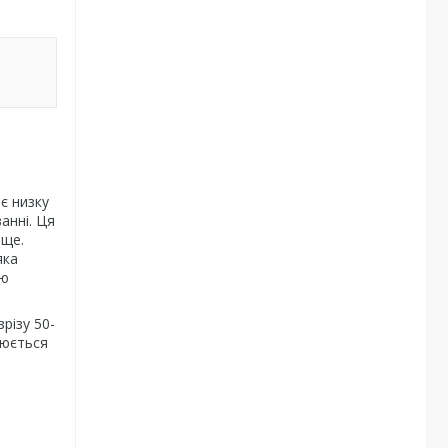
є низку
анні. Ця
ище.
яка
ею
різу 50-
нюється