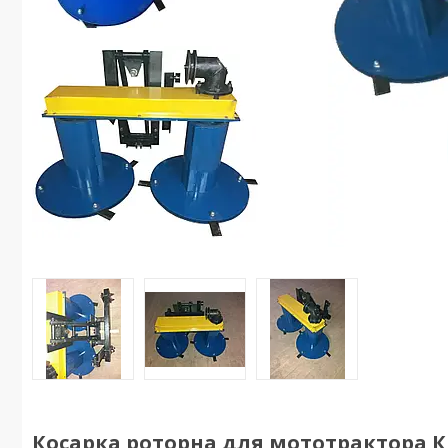
Косарка роторна для мототрактора КР