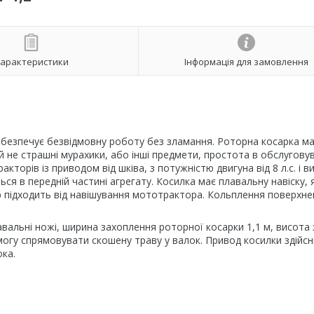
арактеристики
Інформація для замовлення
абезпечує безвідмовну роботу без зламання. Роторна косарка ма
й не страшні мурахики, або інші предмети, простота в обслуговув
кторів із приводом від шківа, з потужністю двигуна від 8 л.с. і в
ься в передній частині агрегату. Косилка має плавальну навіску, 
др підходить від навішування мототрактора. Кольплення поверхн
авальні ножі, ширина захоплення роторної косарки 1,1 м, висота з
могу спрямовувати скошену траву у валок. Привод косилки здійс
ка.