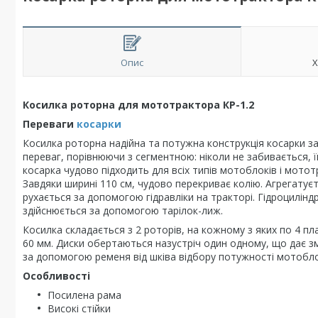
Опис
Х
Косилка роторна для мототрактора КР-1.2
Переваги
косарки
Косилка роторна надійна та потужна конструкція косарки з
переваг, порівнюючи з сегментною: ніколи не забивається, ї
косарка чудово підходить для всіх типів мотоблоків і мототра
Завдяки ширині 110 см, чудово перекриває колію. Агрегатуєт
рухається за допомогою гідравліки на тракторі. Гідроцилін
здійснюється за допомогою тарілок-лиж.
Косилка складається з 2 роторів, на кожному з яких по 4 пл
60 мм. Диски обертаються назустріч один одному, що дає з
за допомогою ременя від шківа відбору потужності мотобло
Особливості
Посилена рама
Високі стійки