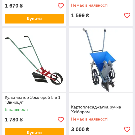
1 670
Немає в наявності
₴
1 599
₴
Купити
Культиватор Землероб 5 в 1
"Вінниця"
Картоплесаджалка ручна
В наявності
Хлібпром
1 780
Немає в наявності
₴
3 000
₴
Купити