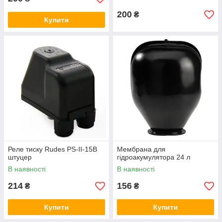
200
₴
Купити
Реле тиску Rudes PS-II-15B
Мембрана для
штуцер
гідроакумулятора 24 л
В наявності
В наявності
214
156
₴
₴
Купити
Купити