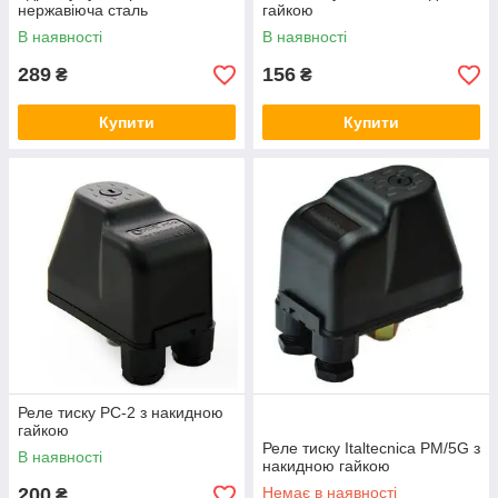
нержавіюча сталь
гайкою
В наявності
В наявності
289
156
₴
₴
Купити
Купити
Реле тиску PC-2 з накидною
гайкою
Реле тиску Italtecnica PM/5G з
В наявності
накидною гайкою
200
Немає в наявності
₴