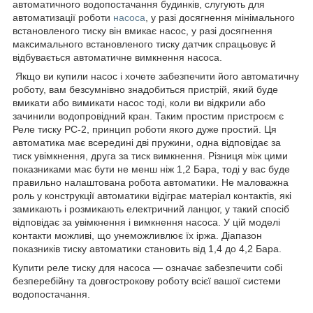
автоматичного водопостачання будинків, слугують для
автоматизації роботи
насоса
, у разі досягнення мінімального
встановленого тиску він вмикає насос, у разі досягнення
максимального встановленого тиску датчик спрацьовує й
відбувається автоматичне вимкнення насоса.
Якщо ви купили насос і хочете забезпечити його автоматичну
роботу, вам безсумнівно знадобиться пристрій, який буде
вмикати або вимикати насос тоді, коли ви відкрили або
зачинили водопровідний кран. Таким простим пристроєм є
Реле тиску PC-2, принцип роботи якого дуже простий. Ця
автоматика має всередині дві пружини, одна відповідає за
тиск увімкнення, друга за тиск вимкнення. Різниця між цими
показниками має бути не менш ніж 1,2 Бара, тоді у вас буде
правильно налаштована робота автоматики. Не маловажна
роль у конструкції автоматики відіграє матеріал контактів, які
замикають і розмикають електричний ланцюг, у такий спосіб
відповідає за увімкнення і вимкнення насоса. У цій моделі
контакти можливі, що унеможливлює їх іржа. Діапазон
показників тиску автоматики становить від 1,4 до 4,2 Бара.
Купити реле тиску для насоса — означає забезпечити собі
безперебійну та довгострокову роботу всієї вашої системи
водопостачання.