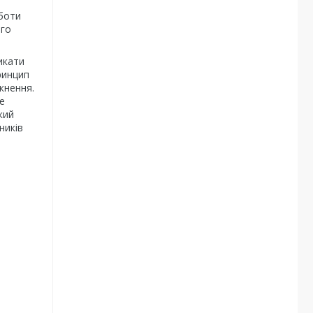
боти
ого
икати
ринцип
кнення.
е
кий
ників