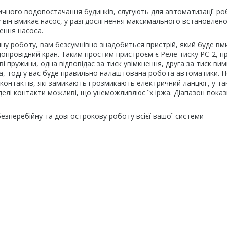
чного водопостачання будинків, слугують для автоматизації ро
у він вмикає насос, у разі досягнення максимального встановлен
ення насоса.
ну роботу, вам безсумнівно знадобиться пристрій, який буде вм
допровідний кран. Таким простим пристроєм є Реле тиску PC-2, п
 пружини, одна відповідає за тиск увімкнення, друга за тиск вим
ра, тоді у вас буде правильно налаштована робота автоматики. Н
 контактів, які замикають і розмикають електричний ланцюг, у та
моделі контакти можливі, що унеможливлює їх іржа. Діапазон показ
безперебійну та довгострокову роботу всієї вашої системи