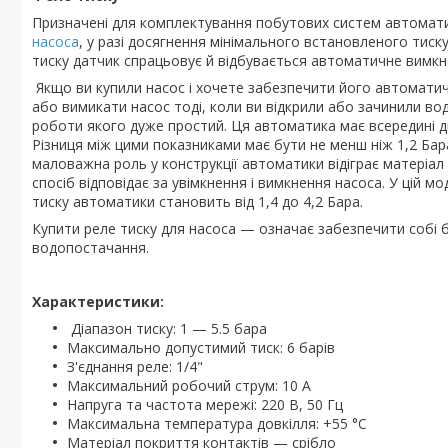
Призначені для комплектування побутових систем автомати
насоса
, у разі досягнення мінімального встановленого тиск
тиску датчик спрацьовує й відбувається автоматичне вимкн
Якщо ви купили насос і хочете забезпечити його автоматич
або вимикати насос тоді, коли ви відкрили або зачинили во
роботи якого дуже простий. Ця автоматика має всередині дві
Різниця між цими показниками має бути не менш ніж 1,2 Ба
маловажна роль у конструкції автоматики відіграє матеріал
спосіб відповідає за увімкнення і вимкнення насоса. У цій 
тиску автоматики становить від 1,4 до 4,2 Бара.
Купити реле тиску для насоса — означає забезпечити собі 
водопостачання.
Характеристики:
Діапазон тиску: 1 — 5.5 бара
Максимально допустимий тиск: 6 барів
З'єднання реле: 1/4"
Максимальний робочий струм: 10 А
Напруга та частота мережі: 220 В, 50 Гц
Максимальна температура довкілля: +55 °С
Матеріал покриття контактів — срібло