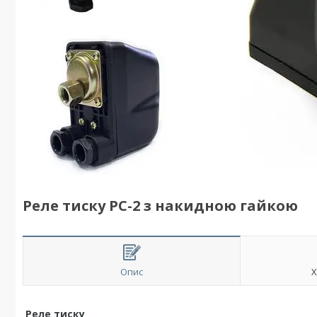
Реле тиску PC-2 з накидною гайкою
Опис
Х
Реле тиску