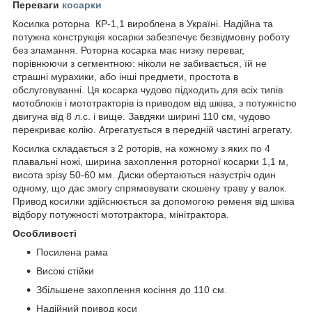
Переваги
косарки
Косилка роторна КР-1,1 вироблена в Україні. Надійна та
потужна конструкція косарки забезпечує безвідмовну роботу
без зламання. Роторна косарка має низку переваг,
порівнюючи з сегментною: ніколи не забивається, їй не
страшні мурахики, або інші предмети, простота в
обслуговуванні. Ця косарка чудово підходить для всіх типів
мотоблоків і мототракторів із приводом від шківа, з потужністю
двигуна від 8 л.с. і вище. Завдяки ширині 110 см, чудово
перекриває колію. Агрегатується в передній частині агрегату.
Косилка складається з 2 роторів, на кожному з яких по 4
плавальні ножі, ширина захоплення роторної косарки 1,1 м,
висота зрізу 50-60 мм. Диски обертаються назустріч один
одному, що дає змогу спрямовувати скошену траву у валок.
Привод косилки здійснюється за допомогою ременя від шківа
відбору потужності мототрактора, мінітрактора.
Особливості
Посилена рама
Високі стійки
Збільшене захоплення косіння до 110 см.
Надійний привод коси