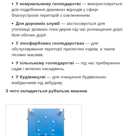
У комунальному господарстві
— використовується
для подрібнення деревних відходів у сфері
благоустроєм територій з озелененням.
Для дорожніх служб
— застосовується для
утилізації зрізаних гілок дерев під час розчищення доріг,
біля обочин доріг.
У лісофарбових господарствах
— для
обслуговування території прилеглих парків, а також
лісових масивів.
У сільському господарстві
— під час прибирання
садів і зелених насаджень.
У будівництві
— для очищення будівельних
майданчиків під забудову.
З чого складається рубальна машина