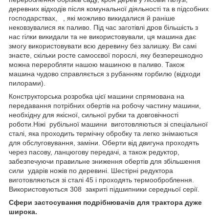
деревних відходів після комунальної діяльності та в підсобних
господарствах, , які можливо викидалися й раніше
нековзувалися як паливо. Під час заготівлі дров більшість з
нас гілки викидали та не використовували, ця машина дає
змогу використовувати всю деревину без залишку. Ви самі
знаєте, скільки росте самосєвої порослі, яку безперешкодно
можна переробляти нашою машиною в паливо. Також
машина чудово справляється з рубанням горбилю (відходи
пилорами).
Конструкторська розробка цієї машини спрямована на
передавання потрібних обертів на робочу частину машини,
необхідну для якісної, сильної рубки та довговічності
роботи.Ніжі рубільної машини виготовляються зі спеціальної
сталі, яка проходить термічну обробку та легко знімаються
для обслуговування, заміни. Оберти від двигуна проходять
через пасову, ланцюгову передачі, а також редуктор,
забезпечуючи правильне зниження обертів для збільшення
сили ударів ножів по деревині. Шестірні редуктора
виготовляються зі сталі 45 і проходять термооброблення.
Використовуються 308 закриті підшипники середньої серії.
Сфери застосування подрібнювачів для трактора дуже
широка.