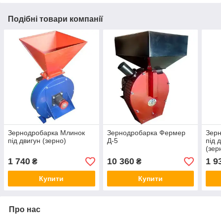
Подібні товари компанії
Зернодробарка Млинок
Зернодробарка Фермер
Зер
під двигун (зерно)
Д-5
під 
(зер
1 740
10 360
1 9
₴
₴
Купити
Купити
Про нас