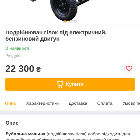
Подрібнювач гілок під електричний,
бензиновий двигун
В наявності
Роздріб
22 300
₴
Купити
Опис
Характеристики
Доставка
Оплата
Умови п
Опис
Рубальна машина
(подрібнювач гілок) добре підходить для
перероблення обрізків саду, крон дерев у лісовій галузі,