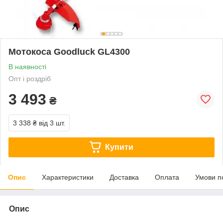
Мотокоса Goodluck GL4300
В наявності
Опт і роздріб
3 493
₴
3 338 ₴
від 3 шт.
Купити
Опис
Характеристики
Доставка
Оплата
Умови п
Опис