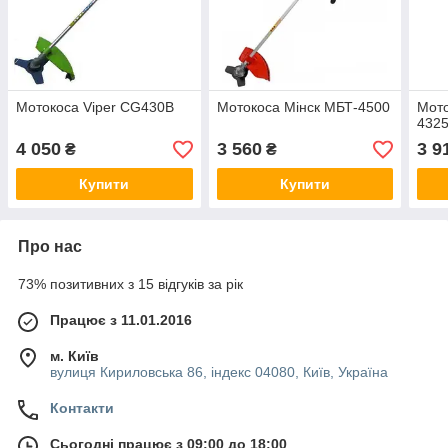
Мотокоса Viper CG430B
Мотокоса Мінск МБТ-4500
Мото
432
4 050
3 560
3 9
₴
₴
Купити
Купити
Про нас
73% позитивних з 15 відгуків за рік
Працює з 11.01.2016
м. Київ
вулиця Кириловська 86, індекс 04080, Київ, Україна
Контакти
Сьогодні працює з 09:00 до 18:00