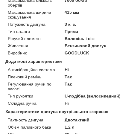
Максимальна кількість
7000 об/хв
обертів
Максимальна ширина
415 мм
скошування
Потужність двигуна
3 к. с.
Тип штанги
Пряма
Ріжучий елемент
Волосінь і ніж
Живлення
Бензиновий двигун
Виробник
GOODLUCK
Додаткові характеристики
Антивібраційна система
Ні
Плечовий ремінь
Так
Регулювання ручки по
Так
висоті
Тип рукоятки
U-подібна (велосипедний)
Складна ручка
Ні
Характеристики двигуна внутрішнього згоряння
Тактность двигуна
Двотактний
Об'єм паливного бака
1.2 л