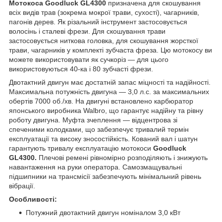
Мотокоса Goodluck GL4300​
призначена для скошування
всіх видів трав (зокрема мокрої трави, сухості), чагарників,
пагонів дерев. Як різальний інструмент застосовується
волосінь і сталеві фрези. Для скошування трави
застосовується ниткова головка, для скошування жорсткої
трави, чагарників у комплекті зубчаста фреза. Цю мотокосу ви
можете використовувати як сучкоріз — для цього
використовуються 40-ка і 80 зубчасті фрези.
Двотактний двигун має достатній запас міцності та надійності.
Максимальна потужність двигуна — 3,0 л.с. за максимальних
обертів 7000 об./хв. На двигуні встановлено карбюратор
японського виробника Walbro, що гарантує надійну та рівну
роботу двигуна. Муфта зчеплення — відцентрова зі
спеченими колодками, що забезпечує тривалий термін
експлуатації та високу зносостійкість. Кований вал і шатун
гарантують тривалу експлуатацію мотокоси
Goodluck
GL4300.
Плечові ремені рівномірно розподіляють і знижують
навантаження на руки оператора. Самозмащувальні
підшипники на трансмісії забезпечують мінімальний рівень
вібрації.
Особливості:
Потужний двотактний двигун номіналом 3,0 кВт