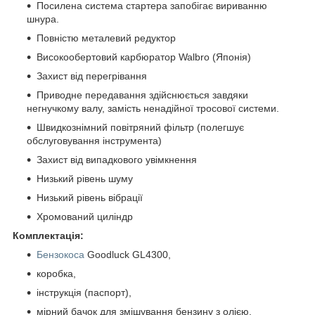
Посилена система стартера запобігає вириванню
шнура.
Повністю металевий редуктор
Високообертовий карбюратор Walbro (Японія)
Захист від перегрівання
Приводне передавання здійснюється завдяки
негнучкому валу, замість ненадійної тросової системи.
Швидкознімний повітряний фільтр (полегшує
обслуговування інструмента)
Захист від випадкового увімкнення
Низький рівень шуму
Низький рівень вібрації
Хромований циліндр
Комплектація:
Бензокоса
Goodluck GL4300,
коробка,
інструкція (паспорт),
мірний бачок для змішування бензину з олією,