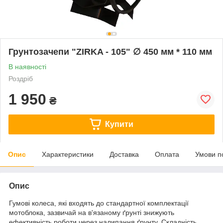
Грунтозачепи "ZIRKA - 105" ∅ 450 мм * 110 мм
В наявності
Роздріб
1 950
₴
Купити
Опис
Характеристики
Доставка
Оплата
Умови п
Опис
Гумові колеса, які входять до стандартної комплектації
мотоблока, зазвичай на в'язаному ґрунті знижують
ефективність роботи через налипання ґрунту. Складність