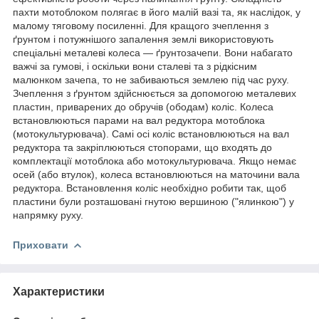
пахти мотоблоком полягає в його малій вазі та, як наслідок, у
малому тяговому посиленні. Для кращого зчеплення з
ґрунтом і потужнішого запалення землі використовують
спеціальні металеві колеса — ґрунтозачепи. Вони набагато
важчі за гумові, і оскільки вони сталеві та з рідкісним
малюнком зачепа, то не забиваються землею під час руху.
Зчеплення з ґрунтом здійснюється за допомогою металевих
пластин, приварених до обручів (ободам) коліс. Колеса
встановлюються парами на вал редуктора мотоблока
(мотокультурювача). Самі осі коліс встановлюються на вал
редуктора та закріплюються стопорами, що входять до
комплектації мотоблока або мотокультурювача. Якщо немає
осей (або втулок), колеса встановлюються на маточини вала
редуктора. Встановлення коліс необхідно робити так, щоб
пластини були розташовані гнутою вершиною ("ялинкою") у
напрямку руху.
Приховати
Характеристики