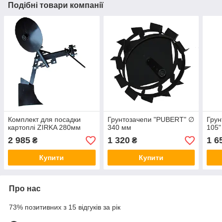
Подібні товари компанії
Комплект для посадки
Грунтозачепи "PUBERT" ∅
Грун
картоплі ZIRKA 280мм
340 мм
105"
2 985
1 320
1 6
₴
₴
Купити
Купити
Про нас
73% позитивних з 15 відгуків за рік