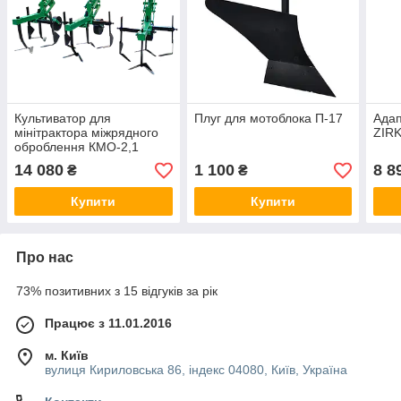
Культиватор для
Плуг для мотоблока П-17
Адап
мінітрактора міжрядного
ZIRK
оброблення КМО-2,1
14 080
1 100
8 8
₴
₴
Купити
Купити
Про нас
73% позитивних з 15 відгуків за рік
Працює з 11.01.2016
м. Київ
вулиця Кириловська 86, індекс 04080, Київ, Україна