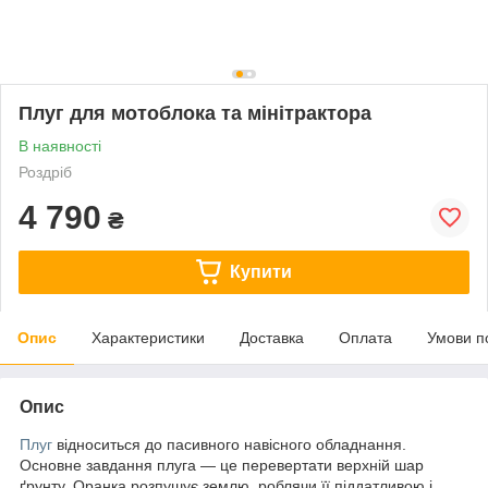
Плуг для мотоблока та мінітрактора
В наявності
Роздріб
4 790
₴
Купити
Опис
Характеристики
Доставка
Оплата
Умови п
Опис
Плуг
відноситься до пасивного навісного обладнання.
Основне завдання плуга — це перевертати верхній шар
ґрунту. Оранка розпушує землю, роблячи її піддатливою і