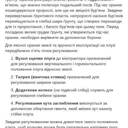
м'якою, що значно полегшує подальший посів. Під час оранки
пошкоджуються пророслі, але ще не зміцнілі бур'яни. Завдяки
перевертанню ґрунтового пласта, непророслі насіння бур'янів
переміщуються в глибші шари ґрунту, що створює перешкоди
для їх проростання, і багато бур'янів при цьому гине. Перед
посадкою великі грудки ґрунту, які утворюються під час
оранки, необхідно вирівняти за допомогою борони.
Для якісної оранки землі та зручності експлуатації на плузі
передбачено п'ять точок регулювання:
Вузол сцепки плуга
до мінітрактора призначений
для регулювання вертикального і горизонтального
положення плуга відносно землі.
Талреп (винтова стяжка)
призначений для
регулювання ширини оранки.
Додаткове колесо
(на підвісній стійці) служить для
регулювання глибини оранки.
Регулювання кута заглиблення
виконується за
допомогою обертання гвинта, який змінює кут нахилу
стійки плуга.
Завдяки регулюванням можна домогтися такого положення
плуга, щоб польова дошка була паралельна напрямку руху