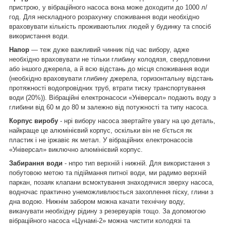
пристрою, у вібраційного насоса вона може доходити до 1000 л/
год. Для нескладного розрахунку споживання води необхідно
враховувати кількість проживаютьлих людей у будинку та спосіб
використання води.
Напор
— теж дуже важливий чинник під час вибору, адже
необхідно враховувати не тільки глибину колодязя, свердловини
або іншого джерела, а й всю відстань до місця споживання води
(необхідно враховувати глибину джерела, горизонтальну відстань
протяжності водопровідних труб, втрати тиску транспортування
води (20%)). Вібраційні електронасоси «Універсал» подають воду з
глибини від 60 м до 80 м залежно від потужності та типу насоса.
Корпус виробу
- н
рі вибору насоса звертайте увагу на цю деталь,
найкраще це алюмінієвий корпус, оскільки він не б'ється як
пластик і не іржавіє як метал. У вібраційних електронасосів
«Універсал» виключно алюмінієвий корпус.
Забирання води
- н
про тип верхній і нижній. Для використання з
побутовою метою та підіймання питної води, ми радимо верхній
паркан, позаяк клапани всмоктування знаходячися зверху насоса,
водночас практично унеможливлюється захоплення піску, глини з
дна водою. Нижнім забором можна качати технічну воду,
викачувати необхідну рідину з резервуарів тощо. За допомогою
вібраційного насоса «Цунамі-2» можна чистити колодязі та