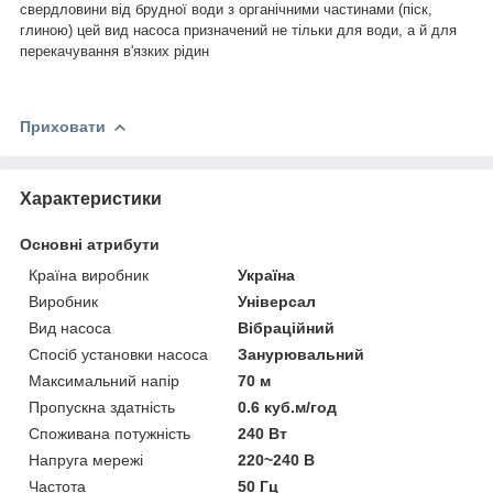
свердловини від брудної води з органічними частинами (піск,
глиною) цей вид насоса призначений не тільки для води, а й для
перекачування в'язких рідин
Приховати
Характеристики
Основні атрибути
Країна виробник
Україна
Виробник
Універсал
Вид насоса
Вібраційний
Спосіб установки насоса
Занурювальний
Максимальний напір
70 м
Пропускна здатність
0.6 куб.м/год
Споживана потужність
240 Вт
Напруга мережі
220~240 В
Частота
50 Гц