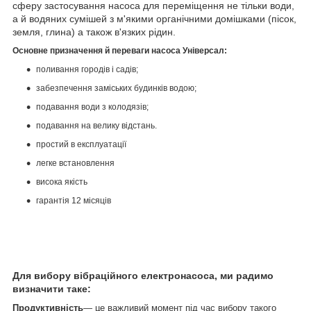
сферу застосування насоса для переміщення не тільки води,
а й водяних сумішей з м'якими органічними домішками (пісок,
земля, глина) а також в'язких рідин.
Основне призначення й переваги насоса Універсал:
поливання городів і садів;
забезпечення заміських будинків водою;
подавання води з колодязів;
подавання на велику відстань.
простий в експлуатації
легке встановлення
висока якість
гарантія 12 місяців
Для вибору вібраційного електронасоса, ми радимо
визначити таке:
Продуктивність
— це важливий момент під час вибору такого