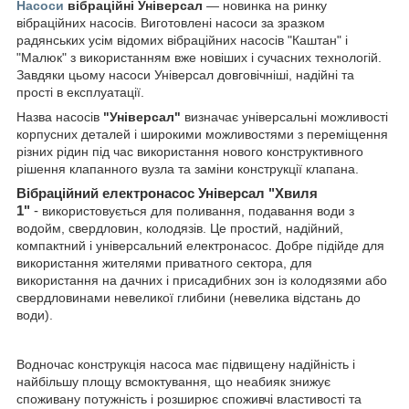
Насоси
вібраційні Універсал
— новинка на ринку
вібраційних насосів. Виготовлені насоси за зразком
радянських усім відомих вібраційних насосів "Каштан" і
"Малюк" з використанням вже новіших і сучасних технологій.
Завдяки цьому насоси Універсал довговічніші, надійні та
прості в експлуатації.
Назва насосів
"Універсал"
визначає універсальні можливості
корпусних деталей і широкими можливостями з переміщення
різних рідин під час використання нового конструктивного
рішення клапанного вузла та заміни конструкції клапана.
Вібраційний електронасос Універсал "Хвиля
1"
-
використовується для поливання, подавання води з
водойм, свердловин, колодязів. Це простий, надійний,
компактний і універсальний електронасос. Добре підійде для
використання жителями приватного сектора, для
використання на дачних і присадибних зон із колодязями або
свердловинами невеликої глибини (невелика відстань до
води).
Водночас конструкція насоса має підвищену надійність і
найбільшу площу всмоктування, що неабияк знижує
споживану потужність і розширює споживчі властивості та