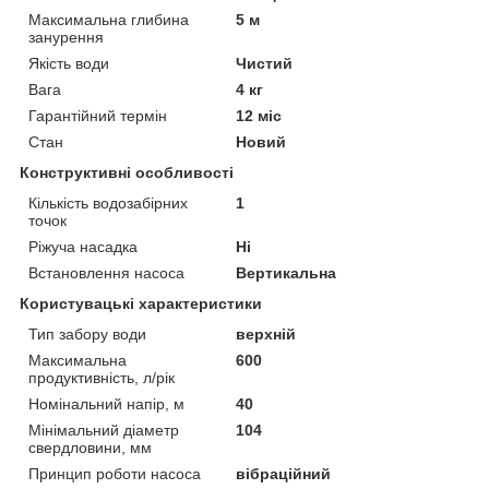
Максимальна глибина
5 м
занурення
Якість води
Чистий
Вага
4 кг
Гарантійний термін
12 міс
Стан
Новий
Конструктивні особливості
Кількість водозабірних
1
точок
Ріжуча насадка
Ні
Встановлення насоса
Вертикальна
Користувацькі характеристики
Тип забору води
верхній
Максимальна
600
продуктивність, л/рік
Номінальний напір, м
40
Мінімальний діаметр
104
свердловини, мм
Принцип роботи насоса
вібраційний