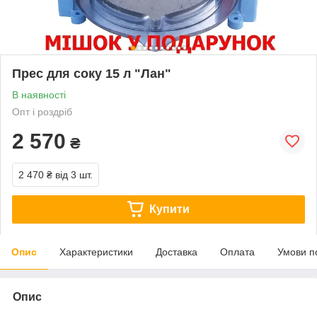
Прес для соку 15 л "Лан"
В наявності
Опт і роздріб
2 570
₴
2 470 ₴
від 3 шт.
Купити
Опис
Характеристики
Доставка
Оплата
Умови п
Опис