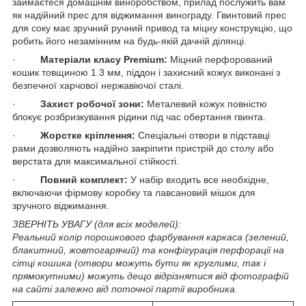
займаєтеся домашнім виноробством, прилад послужить вам
як надійний прес для віджимання винограду. Гвинтовий прес
для соку має зручний ручний привод та міцну конструкцію, що
робить його незамінним на будь-якій дачній ділянці.
·
Матеріали класу Premium:
Міцний перфорований
кошик товщиною 1.3 мм, піддон і захисний кожух виконані з
безпечної харчової нержавіючої сталі.
·
Захист робочої зони:
Металевий кожух повністю
блокує розбризкування рідини під час обертання гвинта.
·
Жорстке кріплення:
Спеціальні отвори в підставці
рами дозволяють надійно закріпити пристрій до столу або
верстата для максимальної стійкості.
·
Повний комплект:
У набір входить все необхідне,
включаючи фірмову коробку та лавсановий мішок для
зручного віджимання.
ЗВЕРНІТЬ УВАГУ (для всіх моделей):
Реальний колір порошкового фарбування каркаса (зелений,
блакитний, жовтогарячий) та конфігурація перфорації на
сітці кошика (отвори можуть бути як круглими, так і
прямокутними) можуть дещо відрізнятися від фотографій
на сайті залежно від поточної партії виробника.