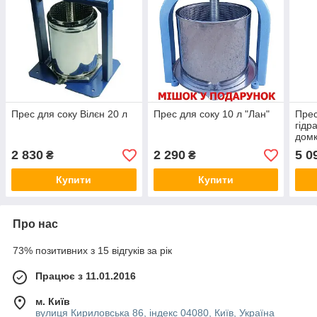
Прес для соку Вілєн 20 л
Прес для соку 10 л "Лан"
Прес
гідр
домк
2 830
2 290
5 0
₴
₴
Купити
Купити
Про нас
73% позитивних з 15 відгуків за рік
Працює з 11.01.2016
м. Київ
вулиця Кириловська 86, індекс 04080, Київ, Україна