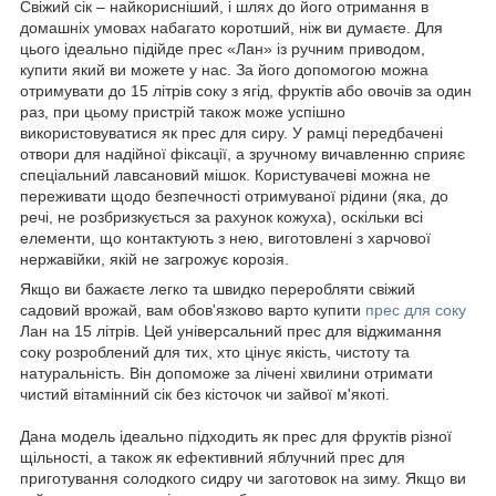
Свіжий сік – найкорисніший, і шлях до його отримання в
домашніх умовах набагато коротший, ніж ви думаєте. Для
цього ідеально підійде прес «Лан» із ручним приводом,
купити який ви можете у нас. За його допомогою можна
отримувати до 15 літрів соку з ягід, фруктів або овочів за один
раз, при цьому пристрій також може успішно
використовуватися як прес для сиру. У рамці передбачені
отвори для надійної фіксації, а зручному вичавленню сприяє
спеціальний лавсановий мішок. Користувачеві можна не
переживати щодо безпечності отримуваної рідини (яка, до
речі, не розбризкується за рахунок кожуха), оскільки всі
елементи, що контактують з нею, виготовлені з харчової
нержавійки, якій не загрожує корозія.
Якщо ви бажаєте легко та швидко переробляти свіжий
садовий врожай, вам обов'язково варто купити
прес для соку
Лан на 15 літрів. Цей універсальний прес для віджимання
соку розроблений для тих, хто цінує якість, чистоту та
натуральність. Він допоможе за лічені хвилини отримати
чистий вітамінний сік без кісточок чи зайвої м'якоті.
Дана модель ідеально підходить як прес для фруктів різної
щільності, а також як ефективний яблучний прес для
приготування солодкого сидру чи заготовок на зиму. Якщо ви