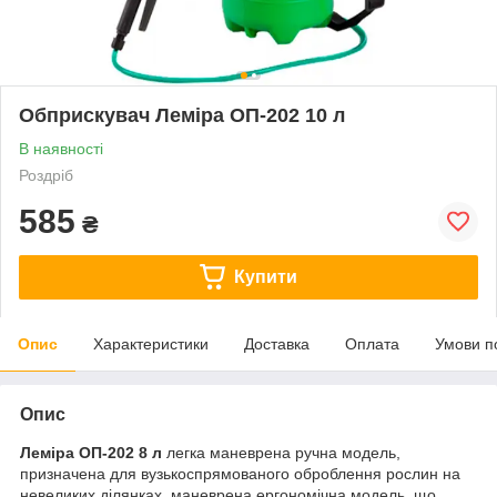
Обприскувач Леміра ОП-202 10 л
В наявності
Роздріб
585
₴
Купити
Опис
Характеристики
Доставка
Оплата
Умови п
Опис
Леміра ОП-202 8 л
легка маневрена ручна модель,
призначена для вузькоспрямованого оброблення рослин на
невеликих ділянках, маневрена ергономічна модель, що