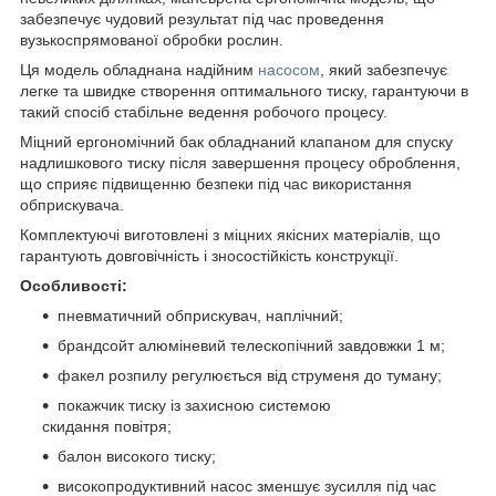
забезпечує чудовий результат під час проведення
вузькоспрямованої обробки рослин.
Ця модель обладнана надійним
насосом
, який забезпечує
легке та швидке створення оптимального тиску, гарантуючи в
такий спосіб стабільне ведення робочого процесу.
Міцний ергономічний бак обладнаний клапаном для спуску
надлишкового тиску після завершення процесу оброблення,
що сприяє підвищенню безпеки під час використання
обприскувача.
Комплектуючі виготовлені з міцних якісних матеріалів, що
гарантують довговічність і зносостійкість конструкції.
Особливості:
пневматичний обприскувач, наплічний;
брандсойт алюміневий телескопічний завдовжки 1 м;
факел розпилу регулюється від струменя до туману;
покажчик тиску із захисною системою
скидання повітря;
балон високого тиску;
високопродуктивний насос зменшує зусилля під час