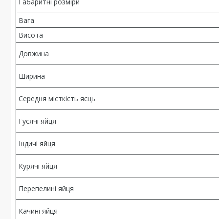
Габаритні розміри
Вага
Висота
Довжина
Ширина
Середня місткість яєць
Гусячі яйця
Індичі яйця
Курячі яйця
Перепелині яйця
Качині яйця