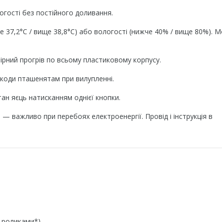
огості без постійного доливання.
 37,2°C / вище 38,8°C) або вологості (нижче 40% / вище 80%). 
ірний прогрів по всьому пластиковому корпусу.
шкоди пташенятам при вилупленні.
ан яєць натисканням однієї кнопки.
 — важливо при перебоях електроенергії. Провід і інструкція в
 роликами*)