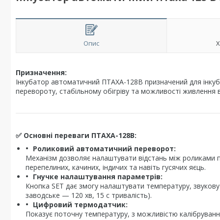
Опис
Х
Призначення:
Інкубатор автоматичний ПТАХА-128В призначений для інкубац
перевороту, стабільному обігріву та можливості живлення від
✅
Основні переваги ПТАХА-128В:
Роликовий автоматичний переворот:
Механізм дозволяє налаштувати відстань між роликами п
перепелиних, качиних, індичих та навіть гусячих яєць.
Гнучке налаштування параметрів:
Кнопка SET дає змогу налаштувати температуру, звукову си
заводське — 120 хв, 15 с тривалість).
Цифровий термодатчик:
Показує поточну температуру, з можливістю калібруван