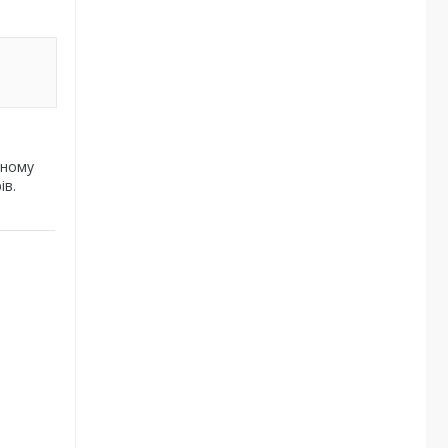
чному
ів.