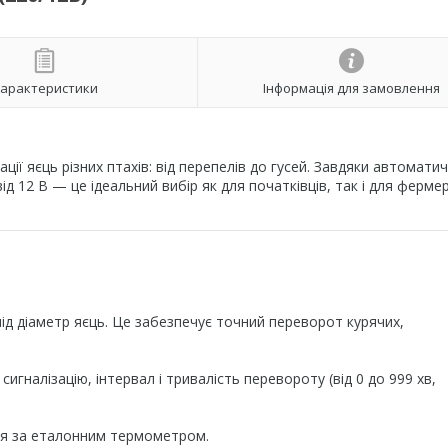
арактеристики
Інформація для замовлення
ії яєць різних птахів: від перепелів до гусей. Завдяки автомати
 12 В — це ідеальний вибір як для початківців, так і для фермер
ід діаметр яєць. Це забезпечує точний переворот курячих,
гналізацію, інтервал і тривалість перевороту (від 0 до 999 хв,
ня за еталонним термометром.