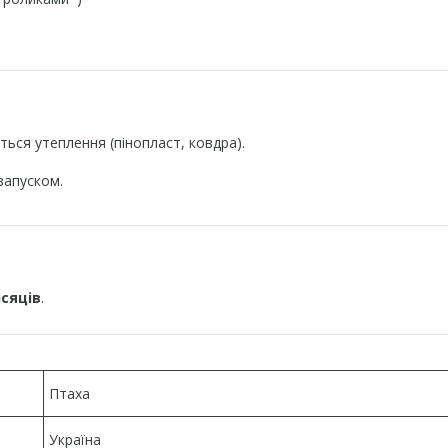
ться утеплення (пінопласт, ковдра).
запуском.
ісяців
.
Птаха
Україна