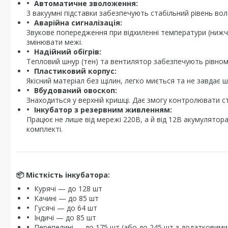
Автоматичне зволоження:
3 вакуумні підставки забезпечують стабільний рівень вол
Аварійна сигналізація:
Звукове попередження при відхиленні температури (нижче
змінювати межі.
Надійний обігрів:
Тепловий шнур (тен) та вентилятор забезпечують рівном
Пластиковий корпус:
Якісний матеріал без щілин, легко миється та не завдає 
Вбудований овоскоп:
Знаходиться у верхній кришці. Дає змогу контролювати ст
Інкубатор з резервним живленням:
Працює не лише від мережі 220В, а й від 12В акумулятора
комплекті.
📦
Місткість інкубатора:
Курячі — до 128 шт
Качині — до 85 шт
Гусячі — до 64 шт
Індичі — до 85 шт
Перепелині — до 175 шт (або до 245 шт з додатковими