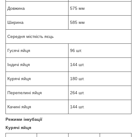
Довжина
575 мм
Ширина
585 мм
Середня місткість яєць
Гусячі яйця
96 шт.
Індичі яйця
144 шт.
Курячі яйця
180 шт.
Перепелині яйця
264 шт.
Качині яйця
144 шт.
Режими інкубації
Курячі яйця