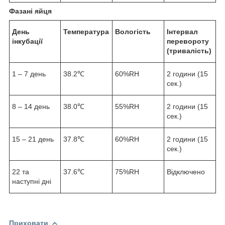
Фазані яйця
День
Температура
Вологість
Інтервал
інкубації
перевороту
(тривалість)
1 – 7 день
38.2℃
60%RH
2 години (15
сек.)
8 – 14 день
38.0℃
55%RH
2 години (15
сек.)
15 – 21 день
37.8℃
60%RH
2 години (15
сек.)
22 та
37.6℃
75%RH
Відключено
наступні дні
Приховати