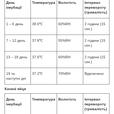
День
Температура
Вологість
Інтервал
інкубації
перевороту
(тривалість)
1 – 6 день
38.0℃
60%RH
2 години (15
сек.)
7 – 12 день
37.8℃
55%RH
2 години (15
сек.)
13 – 18 день
37.6℃
60%RH
2 години (15
сек.)
19 та
37.2℃
70%RH
Відключено
наступні дні
Качині яйця
День
Температура
Вологість
Інтервал
інкубації
перевороту
(тривалість)