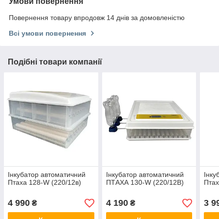
Умови повернення
Повернення товару впродовж 14 днів за домовленістю
Всі умови повернення
Подібні товари компанії
Інкубатор автоматичний
Інкубатор автоматичний
Інку
Птаха 128-W (220/12в)
ПТАХА 130-W (220/12В)
Птах
4 990
4 190
3 9
₴
₴