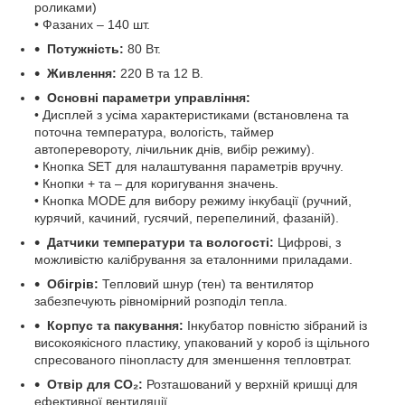
роликами)
• Фазаних – 140 шт.
Потужність:
80 Вт.
Живлення:
220 В та 12 В.
Основні параметри управління:
• Дисплей з усіма характеристиками (встановлена та
поточна температура, вологість, таймер
автоперевороту, лічильник днів, вибір режиму).
• Кнопка SET для налаштування параметрів вручну.
• Кнопки + та – для коригування значень.
• Кнопка MODE для вибору режиму інкубації (ручний,
курячий, качиний, гусячий, перепелиний, фазаній).
Датчики температури та вологості:
Цифрові, з
можливістю калібрування за еталонними приладами.
Обігрів:
Тепловий шнур (тен) та вентилятор
забезпечують рівномірний розподіл тепла.
Корпус та пакування:
Інкубатор повністю зібраний із
високоякісного пластику, упакований у короб із щільного
спресованого пінопласту для зменшення тепловтрат.
Отвір для СО₂:
Розташований у верхній кришці для
ефективної вентиляції.