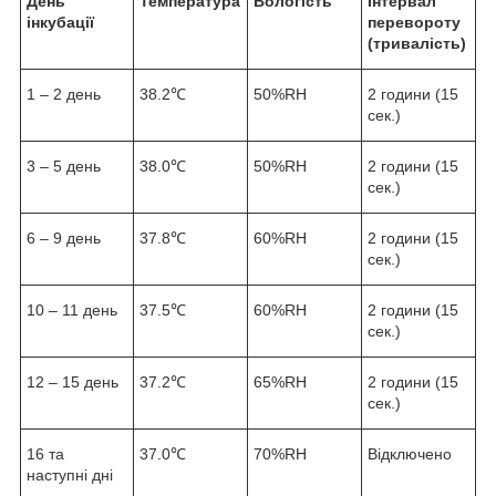
День
Температура
Вологість
Інтервал
інкубації
перевороту
(тривалість)
1 – 2 день
38.2℃
50%RH
2 години (15
сек.)
3 – 5 день
38.0℃
50%RH
2 години (15
сек.)
6 – 9 день
37.8℃
60%RH
2 години (15
сек.)
10 – 11 день
37.5℃
60%RH
2 години (15
сек.)
12 – 15 день
37.2℃
65%RH
2 години (15
сек.)
16 та
37.0℃
70%RH
Відключено
наступні дні