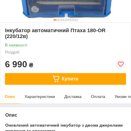
Інкубатор автоматичний Птаха 180-OR
(220/12в)
В наявності
Роздріб
6 990
₴
Купити
Опис
Характеристики
Доставка
Оплата
Умови п
Опис
Оновлений автоматичний інкубатор з двома джерелами
живлення та овоскопом