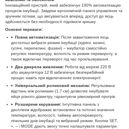
Інноваційний пристрій, який забезпечує 100% автоматизацію
процесів інкубації. Завдяки ергономічній панелі управління та
зручним лоткам, що висуваються вперед, доступ до яєць
здійснюється без необхідності піднімати кришку.
Основні переваги:
Повна автоматизація:
Після завантаження яєць
достатньо вибрати режим інкубації (курячі, качині,
гусячі, перепелині, фазані) – інкубатор самостійно
регулює температуру, вологість та режим перевороту, а
також відключає переворот під час прокльовування.
Два джерела живлення:
Робота від мережі 220 В
або акумулятора 12 В забезпечує безперебійний
процес навіть при відключеннях електроенергії.
Універсальний роликовий механізм:
Регульована
відстань між роликами (1,7 см) дозволяє інкубувати
яйця різного діаметру, гарантуючи рівномірний прогрів.
Розширене керування:
Інтуїтивна панель з
дисплеєм відображає встановлені та поточні значення
температури, вологості, таймер автоперевороту,
лічильник днів інкубації та вибраний режим. Кнопки SET,
+, – і MODE дають змогу точно налаштувати параметри.