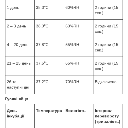
1 день
38.3℃
60%RH
2 години (15
сек.)
2 – 3 день
38.0℃
60%RH
2 години (15
сек.)
4 – 20 день
37.8℃
55%RH
2 години (15
сек.)
21 – 25 день
37.5℃
65%RH
2 години (15
сек.)
26 та
37.2℃
70%RH
Відключено
наступні дні
Гусячі яйця
День
Температура
Вологість
Інтервал
інкубації
перевороту
(тривалість)