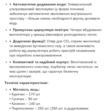
Автоматичне додавання води:
Універсальний
ультразвуковий зволожувач (у формі пончика)
забезпечує автоматичне зволоження внутрішнього
простору – більше немає необхідності вручну доливати
воду.
Примусова циркуляція повітря:
Чотири вбудованих
вентилятори у кришці рівномірно розподіляють тепло.
Додаткові функції:
Отвір для СО₂ сприяє вентиляції
та виведенню вуглекислого газу, а також можливість
роботи від акумулятора робить пристрій незамінним
при перебоях електроживлення.
Компактний та надійний корпус:
Виготовлений із
високоякісного пластику, інкубатор легко чиститься, не
має щілин і зазорів, що гарантує безпечну
експлуатацію.
Технічні характеристики:
Місткість яєць:
• Курячих – 170 шт.
• Гусячих – 90 шт.
• Качиних – 140 шт.
• Перепелиних – 250 шт. (350 шт. із додатковими