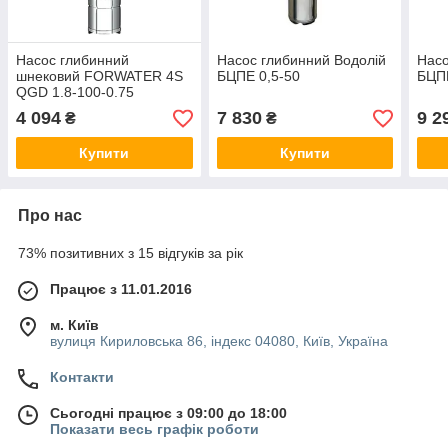
Насос глибинний
Насос глибинний Водолій
Насо
шнековий FORWATER 4S
БЦПЕ 0,5-50
БЦПЕ
QGD 1.8-100-0.75
4 094
7 830
9 2
₴
₴
Купити
Купити
Про нас
73% позитивних з 15 відгуків за рік
Працює з 11.01.2016
м. Київ
вулиця Кириловська 86, індекс 04080, Київ, Україна
Контакти
Сьогодні працює з 09:00 до 18:00
Показати весь графік роботи