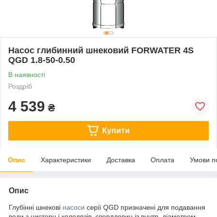
Насос глибинний шнековий FORWATER 4S
QGD 1.8-50-0.50
В наявності
Роздріб
4 539
₴
Купити
Опис
Характеристики
Доставка
Оплата
Умови п
Опис
Глубінні шнекові
насоси
серії QGD призначені для подавання
води з цистерн і колодязів, свердловин із внутр. діаметром