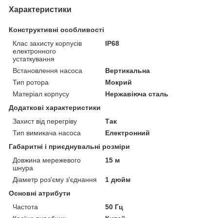
Характеристики
Конструктивні особливості
Клас захисту корпусів
IP68
електронного
устаткування
Встановлення насоса
Вертикальна
Тип ротора
Мокрий
Матеріал корпусу
Нержавіюча сталь
Додаткові характеристики
Захист від перегріву
Так
Тип вимикача насоса
Електронний
Габаритні і приєднувальні розміри
Довжина мережевого
15 м
шнура
Діаметр роз'єму з'єднання
1 дюйм
Основні атрибути
Частота
50 Гц