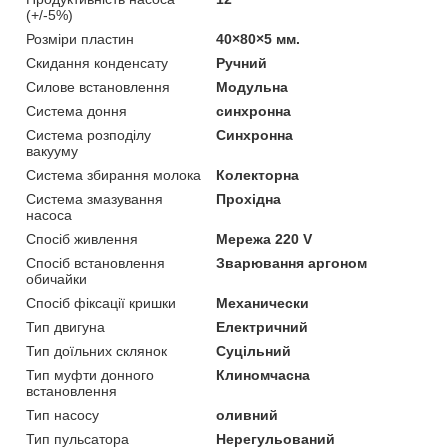
(+/-5%)
Розміри пластин
40×80×5 мм.
Скидання конденсату
Ручний
Силове встановлення
Модульна
Система доння
синхронна
Система розподілу
Синхронна
вакууму
Система збирання молока
Колекторна
Система змазування
Прохідна
насоса
Спосіб живлення
Мережа 220 V
Спосіб встановлення
Зварювання аргоном
обичайки
Спосіб фіксації кришки
Механически
Тип двигуна
Електричний
Тип доїльних склянок
Суцільний
Тип муфти донного
Клиномчасна
встановлення
Тип насосу
оливний
Тип пульсатора
Нерегульований