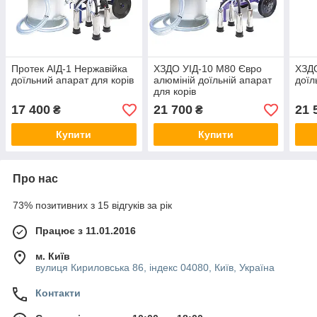
Протек АІД-1 Нержавійка
ХЗДО УІД-10 М80 Євро
ХЗДО
доїльний апарат для корів
алюміній доїльній апарат
доїл
для корів
17 400
21 700
21 
₴
₴
Купити
Купити
Про нас
73% позитивних з 15 відгуків за рік
Працює з 11.01.2016
м. Київ
вулиця Кириловська 86, індекс 04080, Київ, Україна
Контакти