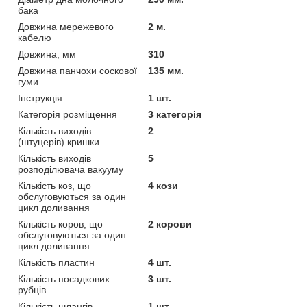
бака
Довжина мережевого
2 м.
кабелю
Довжина, мм
310
Довжина панчохи соскової
135 мм.
гуми
Інструкція
1 шт.
Категорія розміщення
3 категорія
Кількість виходів
2
(штуцерів) кришки
Кількість виходів
5
розподілювача вакууму
Кількість коз, що
4 кози
обслуговуються за один
цикл доливання
Кількість коров, що
2 корови
обслуговуються за один
цикл доливання
Кількість пластин
4 шт.
Кількість посадкових
3 шт.
рубців
Кількість шлангів
1 шт.