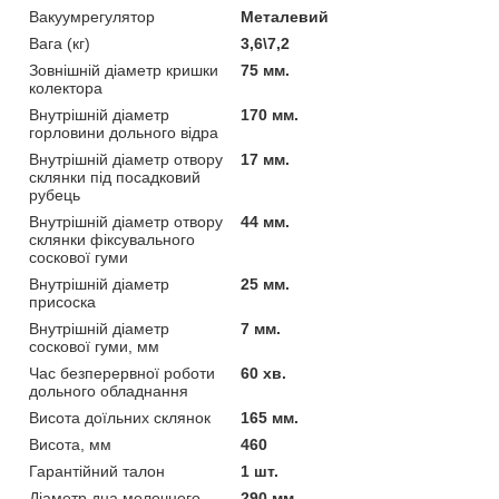
Вакуумрегулятор
Металевий
Вага (кг)
3,6\7,2
Зовнішній діаметр кришки
75 мм.
колектора
Внутрішній діаметр
170 мм.
горловини дольного відра
Внутрішній діаметр отвору
17 мм.
склянки під посадковий
рубець
Внутрішній діаметр отвору
44 мм.
склянки фіксувального
соскової гуми
Внутрішній діаметр
25 мм.
присоска
Внутрішній діаметр
7 мм.
соскової гуми, мм
Час безперервної роботи
60 хв.
дольного обладнання
Висота доїльних склянок
165 мм.
Висота, мм
460
Гарантійний талон
1 шт.
Діаметр дна молочного
290 мм.