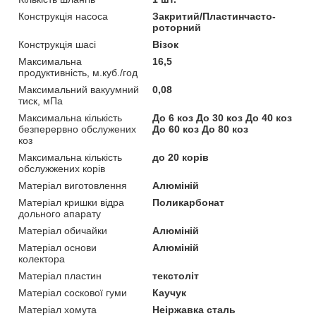
Конструкція насоса
Закритий/Пластинчасто-
роторний
Конструкція шасі
Візок
Максимальна
16,5
продуктивність, м.куб./год
Максимальний вакуумний
0,08
тиск, мПа
Максимальна кількість
До 6 коз До 30 коз До 40 коз
безперервно обслужених
До 60 коз До 80 коз
коз
Максимальна кількість
до 20 корів
обслужжених корів
Матеріал виготовлення
Алюміній
Матеріал кришки відра
Поликарбонат
дольного апарату
Матеріал обичайки
Алюміній
Матеріал основи
Алюміній
колектора
Матеріал пластин
текстоліт
Матеріал соскової гуми
Каучук
Матеріал хомута
Неіржавка сталь