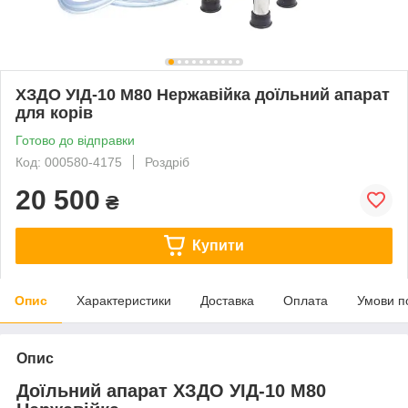
ХЗДО УІД-10 М80 Нержавійка доїльний апарат
для корів
Готово до відправки
Код: 000580-4175
Роздріб
20 500
₴
Купити
Опис
Характеристики
Доставка
Оплата
Умови п
Опис
Доїльний апарат ХЗДО УІД-10 М80