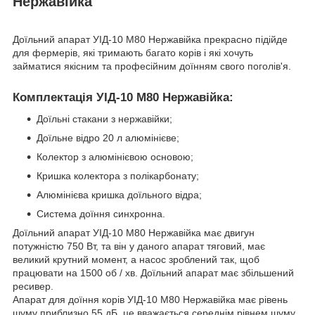
Нержавійка
Доїльний апарат УІД-10 М80 Нержавійка прекрасно підійде
для фермерів, які тримають багато корів і які хочуть
займатися якісним та професійним доїнням свого поголів'я.
Комплектація УІД-10 М80 Нержавійка:
Доїльні стакани з нержавійки;
Доїльне відро 20 л алюмінієве;
Колектор з алюмінієвою основою;
Кришка колектора з полікарбонату;
Алюмінієва кришка доїльного відра;
Система доїння синхронна.
Доїльний апарат УІД-10 М80 Нержавійка має двигун
потужністю 750 Вт, та він у даного апарат тяговий, має
великий крутний момент, а насос зроблений так, щоб
працювати на 1500 об / хв. Доїльний апарат має збільшений
ресивер.
Апарат для доїння корів УІД-10 М80 Нержавійка має рівень
шуму приблизно 55 дБ, це вважається середнім рівнем шуму,