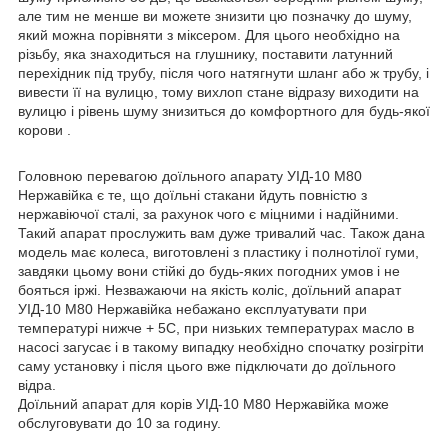
але тим не менше ви можете знизити цю позначку до шуму,
який можна порівняти з міксером. Для цього необхідно на
різьбу, яка знаходиться на глушнику, поставити латунний
перехідник під трубу, після чого натягнути шланг або ж трубу, і
вивести її на вулицю, тому вихлоп стане відразу виходити на
вулицю і рівень шуму знизиться до комфортного для будь-якої
корови .
Головною перевагою доїльного апарату УІД-10 М80
Нержавійка є те, що доїльні стакани йдуть повністю з
нержавіючої сталі, за рахунок чого є міцними і надійними.
Такий апарат прослужить вам дуже тривалий час. Також дана
модель має колеса, виготовлені з пластику і полнотілої гуми,
завдяки цьому вони стійкі до будь-яких погодних умов і не
бояться іржі. Незважаючи на якість коліс, доїльний апарат
УІД-10 М80 Нержавійка небажано експлуатувати при
температурі нижче + 5С, при низьких температурах масло в
насосі загусає і в такому випадку необхідно спочатку розігріти
саму установку і після цього вже підключати до доїльного
відра.
Доїльний апарат для корів УІД-10 М80 Нержавійка може
обслуговувати до 10 за годину.