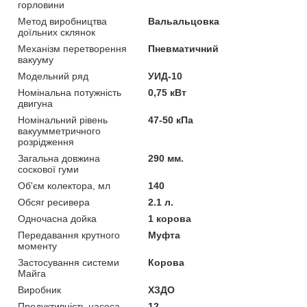
горловини
Метод виробництва
Вальальцовка
доїльних склянок
Механізм перетворення
Пневматичний
вакууму
Модельний ряд
УИД-10
Номінальна потужність
0,75 кВт
двигуна
Номінальний рівень
47-50 кПа
вакуумметричного
розрідження
Загальна довжина
290 мм.
соскової гуми
Об'єм колектора, мл
140
Обсяг ресивера
2.1 л.
Одночасна дойка
1 корова
Передавання крутного
Муфта
моменту
Застосування системи
Корова
Майга
Виробник
ХЗДО
Продуктивність насоса
12