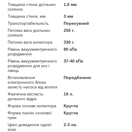
Товщина стінок доїльних
1,6 мм
склянок
Товщина стінок, мм
3 мм
Транспортабельність
Пересувний
Питома вага доїльних
250 г.
склянок
Питома вага колектора
330 г.
Рівень вакуумметричного
80 кПа
розрідження
Рівень вакуумметричного
37-40 кПа
розрідження для коз і
овець
Встановлення
Передбачено
електронного блока
захисту насоса від вологи
Фактична місткість
19 л.
дольного відра
Форма основи колектора
Кругла
Форма панчіх соскової
Кругла
гуми
Цикл доведення однієї
2-3 хв.
кози