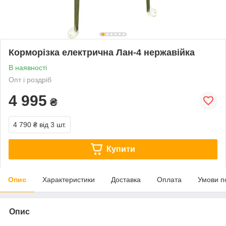
Корморізка електрична Лан-4 нержавійка
В наявності
Опт і роздріб
4 995
₴
4 790 ₴
від 3 шт.
Купити
Опис
Характеристики
Доставка
Оплата
Умови п
Опис