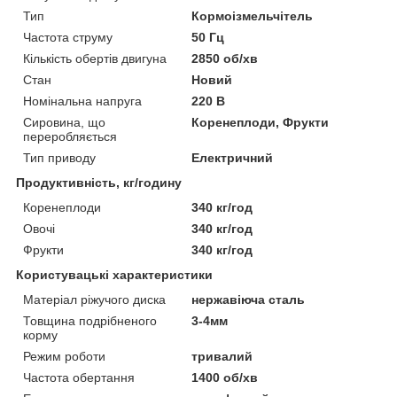
Тип
Кормоізмельчітель
Частота струму
50 Гц
Кількість обертів двигуна
2850 об/хв
Стан
Новий
Номінальна напруга
220 В
Сировина, що
Коренеплоди, Фрукти
переробляється
Тип приводу
Електричний
Продуктивність, кг/годину
Коренеплоди
340 кг/год
Овочі
340 кг/год
Фрукти
340 кг/год
Користувацькі характеристики
Матеріал ріжучого диска
нержавіюча сталь
Товщина подрібненого
3-4мм
корму
Режим роботи
тривалий
Частота обертання
1400 об/хв