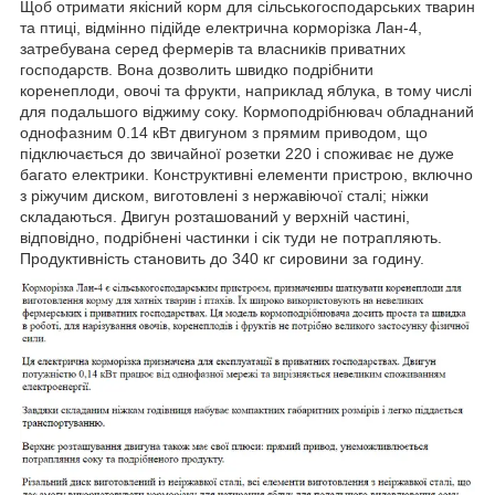
Щоб отримати якісний корм для сільськогосподарських тварин
та птиці, відмінно підійде електрична корморізка Лан-4,
затребувана серед фермерів та власників приватних
господарств. Вона дозволить швидко подрібнити
коренеплоди, овочі та фрукти, наприклад яблука, в тому числі
для подальшого віджиму соку. Кормоподрібнювач обладнаний
однофазним 0.14 кВт двигуном з прямим приводом, що
підключається до звичайної розетки 220 і споживає не дуже
багато електрики. Конструктивні елементи пристрою, включно
з ріжучим диском, виготовлені з нержавіючої сталі; ніжки
складаються. Двигун розташований у верхній частині,
відповідно, подрібнені частинки і сік туди не потрапляють.
Продуктивність становить до 340 кг сировини за годину.