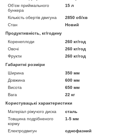
Об'єм приймального
15 л
бункера
Кількість обертів двигуна
2850 об/хв
Стан
Новий
Продуктивність, кг/годину
Коренеплоди
260 кг/год
Овочі
260 кг/год
Фрукти
260 кг/год
Габаритні розміри
Ширина
350 мм
Довжина
600 мм
Висота
650 мм
Вага
22 кг
Користувацькі характеристики
Матеріал ріжучого диска
сталь
Товщина подрібненого
1-5 мм
корму
Електродвигун
однофазний