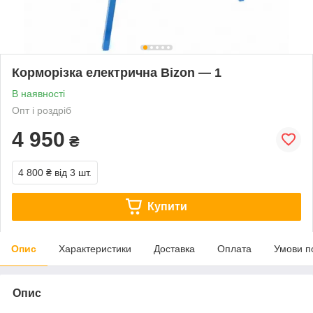
Корморізка електрична Bizon — 1
В наявності
Опт і роздріб
4 950
₴
4 800 ₴
від 3 шт.
Купити
Опис
Характеристики
Доставка
Оплата
Умови п
Опис