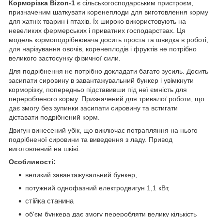
Корморізка Bizon-1
є сільськогосподарським пристроєм,
призначеним шаткувати коренеплоди для виготовлення корму
для хатніх тварин і птахів. Їх широко використовують на
невеликих фермерських і приватних господарствах. Ця
модель кормоподрібнювача досить проста та швидка в роботі,
для нарізування овочів, коренеплодів і фруктів не потрібно
великого застосунку фізичної сили.
Для подрібнення не потрібно докладати багато зусиль. Досить
засипати сировину в завантажувальний бункер і увімкнути
корморізку, попередньо підставивши під неї ємність для
переробленого корму. Призначений для тривалої роботи, що
дає змогу без зупинки засипати сировину та встигати
діставати подрібнений корм.
Двигун винесений убік, що виключає потрапляння на нього
подрібненої сировини та виведення з ладу. Привод
виготовлений на шківі.
Особливості:
великий завантажувальний бункер,
потужний однофазний електродвигун
1,1 кВт
,
стійка станина
об'єм бункера дає змогу переробляти велику кількість