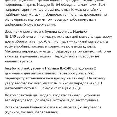
перепілок, індиків. Насідка ІБ-54 обладнана лампами. Такі
нагрівачі гарні тим, що в разі поломки їх можна знайти в
найближчому магазині. Водночас точність настроювання та
рівномірність підтримки температури забезпечується
цифровим блоком керування.
Важливим моментом є будова корпусу.
Насідка
ІБ-140
зроблена з пінопласту, оскільки цей матеріал дає змогу
довго зберігати тепло. Але пінопласт — крихкий матеріал, а
тому виробник посилили корпус металевими кутами.
Механізм перевороту яєць спрацьовує автоматично, тобто не
вимагає втручання людини. Періодичність повороту не
налаштовується.
Інкубатор побутовий Насідка ІБ-140
обладнаний 2
двигунами для автоматичного перевороту яєць. Час
перевороту встановлюється вручну на таймері. На окрему
увагу заслуговує його місткість. У ньому передбачено 10
металевих лотків зі щільною фіксацією яйця.
До комплектації цієї моделі входять: таймер, цифровий
терморегулятор і докладна інструкція до застосування.
Встановлення будь-якої сітки в комплектацію інкубатора
(куриної, гусиної, перепелиної).