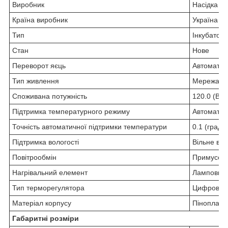
Виробник
Насідка
Країна виробник
Україна
Тип
Інкубатор
Стан
Нове
Переворот яєць
Автоматич
Тип живлення
Мережа 2
Споживана потужність
120.0 (Вт)
Підтримка температурного режиму
Автоматич
Точність автоматичної підтримки температури
0.1 (град.)
Підтримка вологості
Вільне ви
Повітрообмін
Примусов
Нагрівальний елемент
Ламповий
Тип терморегулятора
Цифровий
Матеріал корпусу
Пінопласт
Габаритні розміри