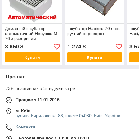
Домашній інкубатор
Інкубатор Насідка 70 яєць
Інку
автоматичний Несушка М
ручний переворот
Насі
76 з резервним
живленням 12В
3 650
1 274
3 5
₴
₴
Купити
Купити
Про нас
73% позитивних з 15 відгуків за рік
Працює з 11.01.2016
м. Київ
вулиця Кириловська 86, індекс 04080, Київ, Україна
Контакти
Сьогодні працює з 10:00 до 18:00