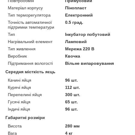
Повітрообмін
Примусовий
Матеріал корпусу
Пінопласт
Тип терморегулятора
Електронний
Точність автоматичної
0.5 град.
підтримки температури
Тип
Інкубатор побутовий
Нагрівальний елемент
Ламповий
Тип живлення
Мережа 220 В
Виробник
Квочка
Підтримання вологості
Вільне випаровування
Середня місткість яєць
Качині яйця
96 шт.
Курячі яйця
112 шт.
Перепелині яйця
300 шт.
Гусячі яйця
65 шт.
Індичі яйця
96 шт.
Габаритні розміри
Висота
280 мм
Вага
4 кг