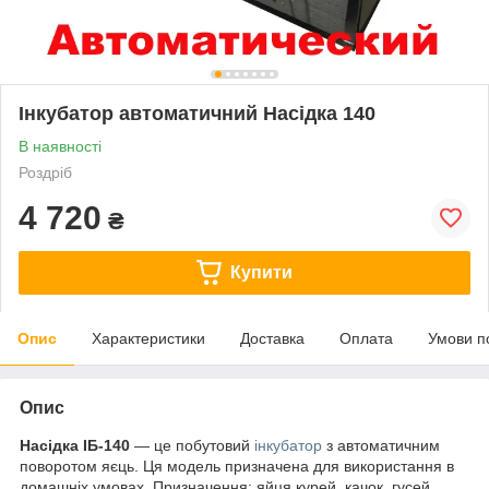
Інкубатор автоматичний Насідка 140
В наявності
Роздріб
4 720
₴
Купити
Опис
Характеристики
Доставка
Оплата
Умови п
Опис
Насідка ІБ-140
— це побутовий
інкубатор
з автоматичним
поворотом яєць. Ця модель призначена для використання в
домашніх умовах. Призначення: яйця курей, качок, гусей,