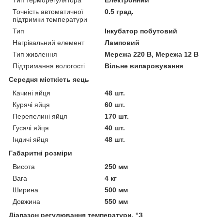
Точність автоматичної
0.5 град.
підтримки температури
Тип
Інкубатор побутовий
Нагрівальний елемент
Ламповий
Тип живлення
Мережа 220 В, Мережа 12 В
Підтримання вологості
Вільне випаровування
Середня місткість яєць
Качині яйця
48 шт.
Курячі яйця
60 шт.
Перепелині яйця
170 шт.
Гусячі яйця
40 шт.
Індичі яйця
48 шт.
Габаритні розміри
Висота
250 мм
Вага
4 кг
Ширина
500 мм
Довжина
550 мм
Діапазон регулювання температури, °З