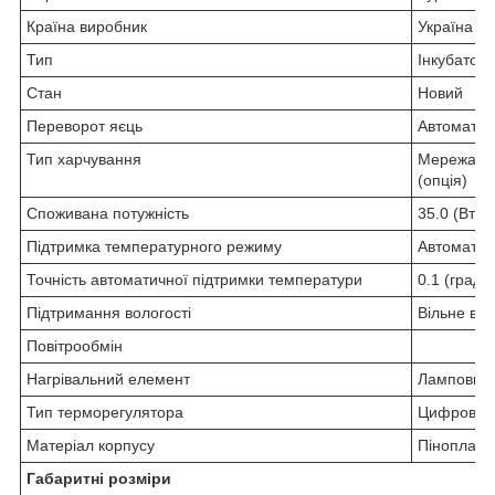
Країна виробник
Україна
Тип
Інкубатор
Стан
Новий
Переворот яєць
Автоматич
Тип харчування
Мережа 22
(опція)
Споживана потужність
35.0 (Вт)
Підтримка температурного режиму
Автоматич
Точність автоматичної підтримки температури
0.1 (град.)
Підтримання вологості
Вільне ви
Повітрообмін
Нагрівальний елемент
Ламповий
Тип терморегулятора
Цифровий
Матеріал корпусу
Пінопласт
Габаритні розміри