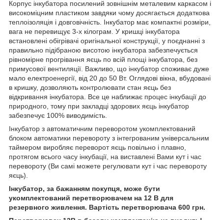
Корпус інкубатора посилений зовнішнім металевим каркасом і
високоміцним пластиком завдяки чому досягається додаткова
теплоізоляція і довговічність. Інкубатор має компактні розміри,
вага не перевищує 3-х кілограм. У кришці інкубатора
встановлені обігрівачі оригінальної конструкції, у поєднанні з
правильно підібраною висотою інкубатора забезпечується
рівномірне прогрівання яєць по всій площі інкубатора, без
примусової вентиляції. Важливо, що інкубатор споживає дуже
мало електроенергії, від 20 до 50 Вт. Оглядові вікна, вбудовані
в кришку, дозволяють контролювати стан яєць без
відкривання інкубатора. Все це наближає процес інкубації до
природного, тому при закладці здорових яєць інкубатор
забезпечує 100% виводимість.
Інкубатор з автоматичним переворотом укомплектований
блоком автоматики перевороту з інтегрованим універсальним
таймером виробляє переворот яєць повільно і плавно,
протягом всього часу інкубації, на виставлені Вами кут і час
перевороту (Ви самі можете регулювати кут і час перевороту
яєць).
Інкубатор, за бажанням покупця, може бути
укомплектований перетворювачем на 12 В для
резервного живлення. Вартість перетворювача 600 грн.