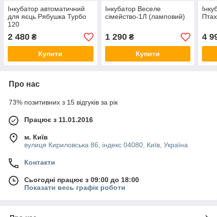
Інкубатор автоматичний
Інкубатор Веселе
Інку
для яєць Рябушка Турбо
сімейство-1Л (ламповий)
Птах
120
2 480
1 290
4 9
₴
₴
Купити
Купити
Про нас
73% позитивних з 15 відгуків за рік
Працює з 11.01.2016
м. Київ
вулиця Кириловська 86, індекс 04080, Київ, Україна
Контакти
Сьогодні працює з 09:00 до 18:00
Показати весь графік роботи