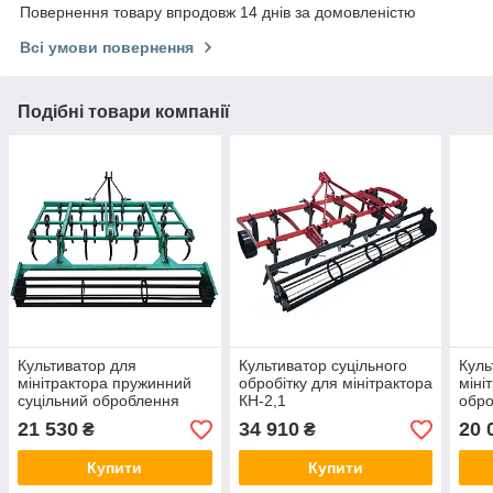
Повернення товару впродовж 14 днів за домовленістю
Всі умови повернення
Подібні товари компанії
Культиватор для
Культиватор суцільного
Куль
мінітрактора пружинний
обробітку для мінітрактора
міні
суцільний оброблення
КН-2,1
обро
КН-1,6 П
21 530
34 910
20 
₴
₴
Купити
Купити