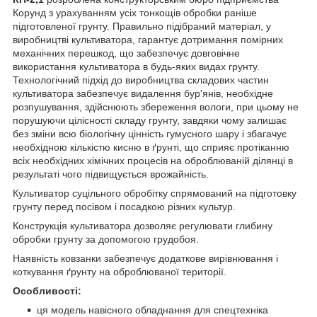
Корунд з урахуванням усіх тонкощів обробки раніше
підготовленої грунту. Правильно підібраний матеріал, у
виробництві культиватора, гарантує дотримання помірних
механічних перешкод, що забезпечує довговічне
використання культиватора в будь-яких видах грунту.
Технологічний підхід до виробництва складових частин
культиватора забезпечує видалення бур'янів, необхідне
розпушування, здійснюють збереження вологи, при цьому не
порушуючи цілісності складу грунту, завдяки чому залишає
без зміни всю біологічну цінність гумусного шару і збагачує
необхідною кількістю кисню в ґрунті, що сприяє протіканню
всіх необхідних хімічних процесів на оброблюваній ділянці в
результаті чого підвищується врожайність.
Культиватор суцільного обробітку спрямований на підготовку
грунту перед посівом і посадкою різних культур.
Конструкція культиватора дозволяє регулювати глибину
обробки грунту за допомогою грудобоя.
Наявність ковзанки забезпечує додаткове вирівнювання і
коткування ґрунту на оброблюваної території.
Особливості:
ця модель навісного обладнання для спецтехніка