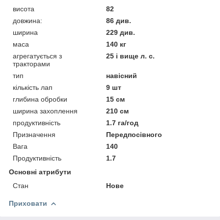
висота
82
довжина:
86 див.
ширина
229 див.
маса
140 кг
агрегатується з
25 і вище л. с.
тракторами
тип
навісний
кількість лап
9 шт
глибина обробки
15 см
ширина захоплення
210 см
продуктивність
1.7 га/год
Призначення
Передпосівного
Вага
140
Продуктивність
1.7
Основні атрибути
Стан
Нове
Приховати