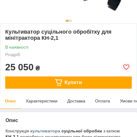
Культиватор суцільного обробітку для
мінітрактора КН-2,1
В наявності
Роздріб
25 050
₴
Купити
Опис
Характеристики
Доставка
Оплата
Умови п
Опис
Конструкція
культиватора
суцільної обробки
з катком
КН-2,1
розроблена конструкторським бюро підприємства