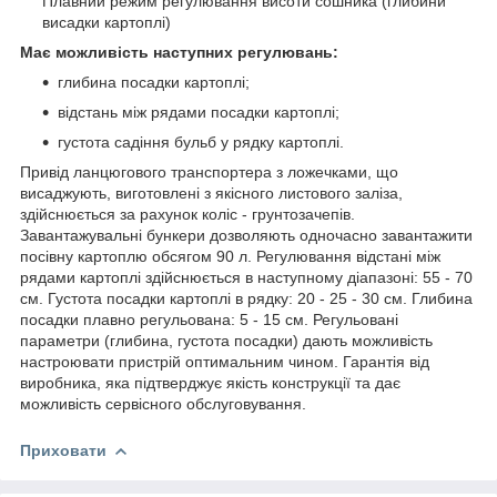
Плавний режим регулювання висоти сошника (глибини
висадки картоплі)
Має можливість наступних регулювань:
глибина посадки картоплі;
відстань між рядами посадки картоплі;
густота садіння бульб у рядку картоплі.
Привід ланцюгового транспортера з ложечками, що
висаджують, виготовлені з якісного листового заліза,
здійснюється за рахунок коліс - грунтозачепів.
Завантажувальні бункери дозволяють одночасно завантажити
посівну картоплю обсягом 90 л. Регулювання відстані між
рядами картоплі здійснюється в наступному діапазоні: 55 - 70
см. Густота посадки картоплі в рядку: 20 - 25 - 30 см. Глибина
посадки плавно регульована: 5 - 15 см. Регульовані
параметри (глибина, густота посадки) дають можливість
настроювати пристрій оптимальним чином. Гарантія від
виробника, яка підтверджує якість конструкції та дає
можливість сервісного обслуговування.
Приховати