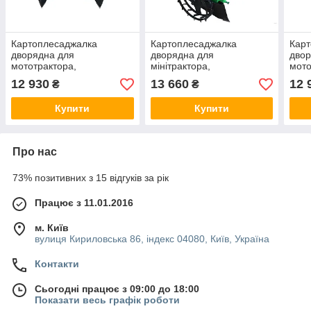
Картоплесаджалка
Картоплесаджалка
Кар
дворядна для
дворядна для
двор
мототрактора,
мінітрактора,
мото
мінітрактори Володар
мототрактора Володар
міні
12 930
13 660
12 
₴
₴
КСН-68 (три крапки)
КСН-90
КСН
Купити
Купити
Про нас
73% позитивних з 15 відгуків за рік
Працює з 11.01.2016
м. Київ
вулиця Кириловська 86, індекс 04080, Київ, Україна
Контакти
Сьогодні працює з 09:00 до 18:00
Показати весь графік роботи