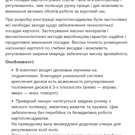
регулюваннях, чим полегшує ручну працю і дає можливість
виконання великих обсягів роботи за короткий час.
При розробці конструкції картоплесаджалки були застосовані
всі необхідні заходи щодо забезпечення технологічної
посадки картоплі. Застосування якісних матеріалів і
високотехнологічних методів виробництва гарантує надійне і
продуктивне виконання посадки. Висока точність розміщення
насіннєвої картоплі по глибині висадки і можливість
регулювання ширини міжрядь забезпечує високу врожайність.
Особливості:
В комплект входят дисковые окучники на
подшипниках. Благодаря уникальной системе
крепления дисков есть возможность регулирования
положения дисков в 3-х плоскостях (влево — вправо,
вверх — вниз, поворот).
Привідний ланцюг натягується завдяки ролику з
якісного полімеру, завзятому важелю та пружині. Цим
забезпечена без перебійна та безвідмовна робота
картоплесаджалки.
На приводному валу висвердлені додаткові отвори для
регулювання колії коліс.