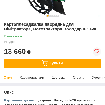
Картоплесаджалка дворядна для
мінітрактора, мототрактора Володар КСН-90
В наявності
Роздріб
13 660
₴
Купити
Опис
Характеристики
Доставка
Оплата
Умови п
Опис
Картоплесаджалка
дворядна Володар КСН
призначена
для посадки картоплі різних сортів. Проста в експлуатації і