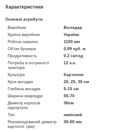
Характеристики
Основні атрибути
Виробник
Володар
Країна виробник
Україна
Робоча ширина
1100 мм
Об'єм бункера
0.09 куб. м
Продуктивність
0.2 га/год
Потреба в потужності
12 к.с.
трактора
Культура
Картопля
Крок висадки
20, 25, 30 см
Глибина висадки
5-15 см
Ширина міжряддя
55-70
Діаметр корпусів
30см
підгортати
Тип
навісний
Рекомендований діаметр
30-50 мм
картоплі: (мм)