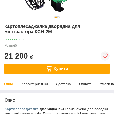
Картоплесаджалка дворядна для
мінітрактора КСН-2М
В наявності
Роздріб
21 200
₴
Купити
Опис
Характеристики
Доставка
Оплата
Умови п
Опис
Картоплесаджалка
дворядна КСН
призначена для посадки
картоплі різних сортів. Проста в експлуатації і регулюваннях,