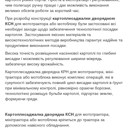
чим полегшує ручну працю і дає можливість виконання
великих обсягів роботи за короткий час.
При розробці конструкції
картоплесаджалки дворядною
КСН
для мототрактора або мотоблоку були застосовані всі
необхідні заходи щодо забезпечення технологічної посадки
картопля. Застосування якісних матеріалів та
високотехнологічних методів виробництва гарантує надійне та
продуктивне виконання посадки.
Висока точність розміщення насіннєвої картоплі по глибині
висадки і можливість регулювання ширини міжрядь
забезпечує високу врожайність.
Картоплесаджалка дворядна КРН для мототрактора, міні-
трактора або мотоблока виконує комплекс операцій, які в
сукупності забезпечують повний цикл висадки картоплі в ґрунт
при мінімальному контролі, рівномірно ораючи борозни,
технологічно розміщує бульби картоплі, підгортає землю,
формуючи гряди.
Картоплесаджалка дворядна КСН
для мототрактора,
мінітрактора або мотоблока кріпиться до трактора за
допомогою навісного обладнання.