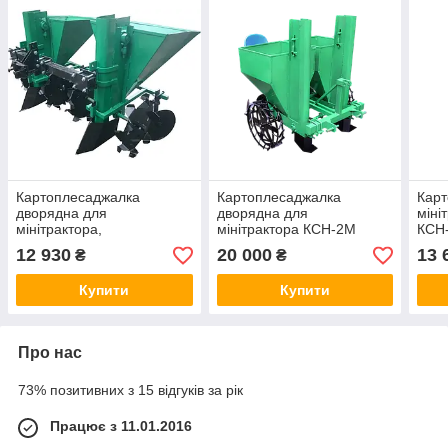
Картоплесаджалка
Картоплесаджалка
Карт
дворядна для
дворядна для
міні
мінітрактора,
мінітрактора КСН-2М
КСН
мототрактора
12 930
20 000
13 
₴
₴
КСН-2МТ-68
Купити
Купити
Про нас
73% позитивних з 15 відгуків за рік
Працює з 11.01.2016