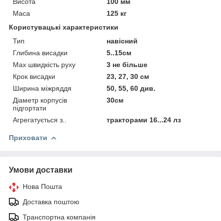
Висота
100 мм
Маса
125 кг
Користувацькі характеристики
Тип
навісний
Глибина висадки
5..15см
Мах швидкість руху
3 не більше
Крок висадки
23, 27, 30 см
Ширина міжряддя
50, 55, 60 див.
Діаметр корпусів
30см
підгортати
Агрегатується з..
тракторами 16...24 лз
Приховати
Умови доставки
Нова Пошта
Доставка поштою
Транспортна компанія