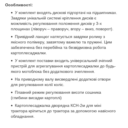
Особливості:
У комплект входять дискові підгортачі на підшипниках.
Завдяки унікальній системі кріплення дисків є
можливість регулювання положення дисків у 3-х
площинах (ліворуч – праворуч, вгору – вниз, поворот).
Привідний ланцюг натягується завдяки ролику з
якісного полімеру, завзятому важелю та пружині. Цим
забезпечена без перебійна та безвідмовна робота
картоплесаджалки.
У комплект поставки входить універсальний зчіпний
пристрій для агрегатування картоплесаджалки до будь-
якого мотоблока без додаткового зчеплення.
На приводному валу висвердлені додаткові отвори
для регулювання колії коліс.
Плавний режим регулювання висоти сошника
(глибини висадки картоплі)
Картоплесаджалка дворядна КСН-2м для міні
трактора кріпиться до трактора за допомогою навісного
обладнання.