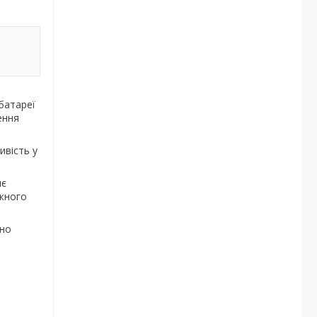
батареї
ення
ивість у
яє
іжного
рно