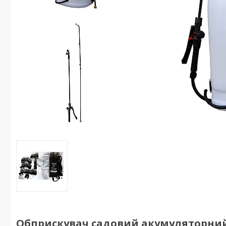
Обприскувач садовий акумуляторний