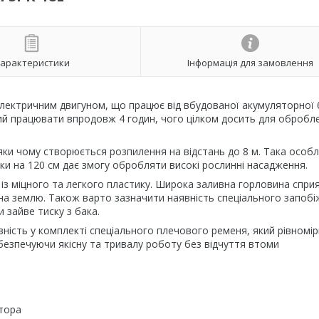
арактеристики
Інформація для замовлення
ектричним двигуном, що працює від вбудованої акумуляторної 
тний працювати впродовж 4 годин, чого цілком досить для обробл
яки чому створюється розпилення на відстань до 8 м. Така особл
и на 120 см дає змогу обробляти високі рослинні насадження.
з міцного та легкого пластику. Широка заливна горловина спри
на землю. Також варто зазначити наявність спеціального запоб
 зайве тиску з бака.
ність у комплекті спеціального плечового ременя, який рівномі
езпечуючи якісну та тривалу роботу без відчуття втоми
ятора