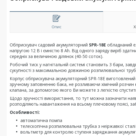
Опис
Х
Обприскувач садовий акумуляторний
SPR-18E
обладнаний ел
напругою 12 В і ємністю 8 Ah. Від одного заряду виріб зда
середніх за величиною ділянок (40-50 соток).
Робочий тиск у нагнітальній системі становить 3 бари, завд
сукупності з максимальною довжиною розпилювальної трубк
Корпус обприскувача акумуляторний SPR-18E виготовлений і
зручному заповненню бака, не розливаючи хімічний розчин 
клапана, за допомогою якого Ви можете з легкістю спустити
Щодо зручності використання, то тут можна зазначити наяв
розподіляють навантаження на всьому плечовому поясі, заб
Особливості:
автоматична помпа
телескопічна розпилювальна трубка з неіржавкої сталі
вольтметр для контролю ступеня заряджання акумул