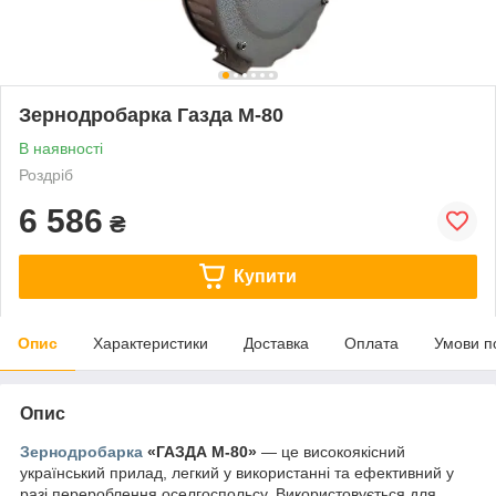
Зернодробарка Газда М-80
В наявності
Роздріб
6 586
₴
Купити
Опис
Характеристики
Доставка
Оплата
Умови п
Опис
Зернодробарка
«ГАЗДА М-80»
— це високоякісний
український прилад, легкий у використанні та ефективний у
разі перероблення оселгоспольсу. Використовується для