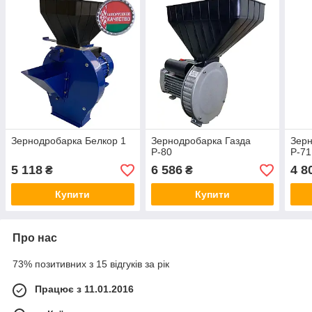
Зернодробарка Белкор 1
Зернодробарка Газда
Зерн
Р-80
Р-71
5 118
6 586
4 8
₴
₴
Купити
Купити
Про нас
73% позитивних з 15 відгуків за рік
Працює з 11.01.2016