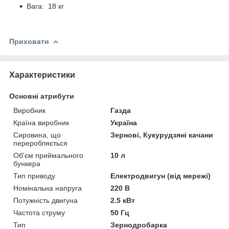
Вага: 18 кг
Приховати
Характеристики
Основні атрибути
Виробник
Газда
Країна виробник
Україна
Сировина, що
Зернові, Кукурудзяні качани
переробляється
Об'єм приймального
10 л
бункера
Тип приводу
Електродвигун (від мережі)
Номінальна напруга
220 В
Потужність двигуна
2.5 кВт
Частота струму
50 Гц
Тип
Зернодробарка