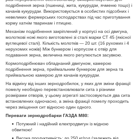
подрібнення зерна (пшениці, жита, кукурудзи, ячменю тощо) і
качанів кукурудзи. Використовується в особистих підсобних і
невеликих фермерських господарствах під час приготування
корму хатнім тваринам і птицею.
Механізм подрібнення закріплений у корпусі на осі двигуна,
молоткові ножі якого виготовлені зі сталі марки СТ 45 (якісної
вуглецевої сталі). Кількість молотків — 20 шт. (16 рухомих і 4
нерухомих ножів) Між бункером і корпусом є отвір для
подавання зерна, величина якого регулюється засувкою.
Кормоподрібнювач обладнаний двигуном, камерою
подрібнення зерна, приймальним бункером для зерна та
приймальною камерою для качанів кукурудзи.
На відміну від інших зернодробилок, у яких для зміни фракції
помелу необхідно перевстановлювати сита з різними
розмірами отворів, у цьому агрегаті застосовуються два сита
встановлених одночасно, а зміна фракції помелу проходить
через зміщення сит відносно один одного.
Переваги зернодробарки ГАЗДА М80:
Потужний і надійний електродвигун із мідною
обвиткою!
Висока продуктивність: до 250 кг/год (залежить від